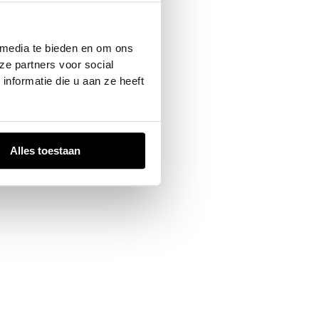
 console
for more information).
 media te bieden en om ons
ze partners voor social
nformatie die u aan ze heeft
Alles toestaan