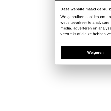
Deze website maakt gebruik
Application error: a
client
-sid
We gebruiken cookies om cont
websiteverkeer te analyseren
media, adverteren en analys
verstrekt of die ze hebben v
Weigeren