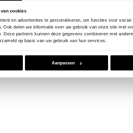
 van cookies
e exception has occurred while loading
www.jvk.nl
(see the
browser
ent en advertenties te personaliseren, om functies voor social
. Ook delen we informatie over uw gebruik van onze site met on
e. Deze partners kunnen deze gegevens combineren met andere i
erzameld op basis van uw gebruik van hun services.
Aanpassen