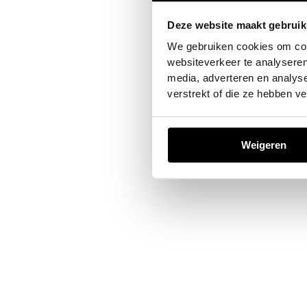
Deze website maakt gebruik
Application error: a
client
-sid
We gebruiken cookies om cont
websiteverkeer te analyseren
media, adverteren en analys
verstrekt of die ze hebben v
Weigeren