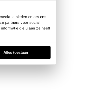
 console
for more information).
 media te bieden en om ons
ze partners voor social
nformatie die u aan ze heeft
Alles toestaan