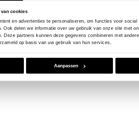
 van cookies
e exception has occurred while loading
www.jvk.nl
(see the
browser
ent en advertenties te personaliseren, om functies voor social
. Ook delen we informatie over uw gebruik van onze site met on
e. Deze partners kunnen deze gegevens combineren met andere i
erzameld op basis van uw gebruik van hun services.
Aanpassen