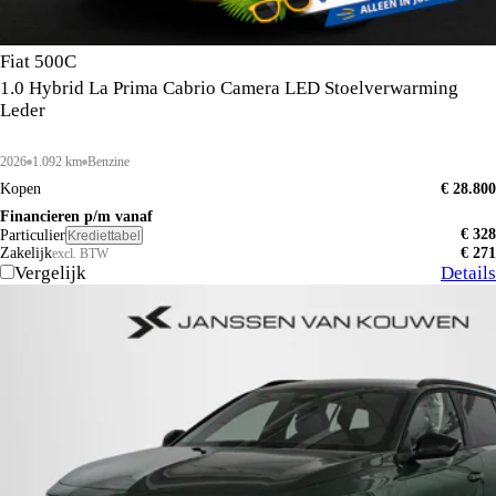
Fiat 500C
1.0 Hybrid La Prima Cabrio Camera LED Stoelverwarming
Leder
2026
1.092 km
Benzine
Kopen
€ 28.800
Financieren p/m vanaf
€ 328
Particulier
Krediettabel
Zakelijk
€ 271
excl. BTW
Vergelijk
Details