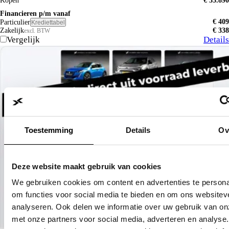
Kopen
€ 35.890
Financieren p/m vanaf
€ 409
Particulier
Krediettabel
Zakelijk
€ 338
excl. BTW
Vergelijk
Details
Toestemming
Details
Ov
Deze website maakt gebruik van cookies
We gebruiken cookies om content en advertenties te persona
om functies voor social media te bieden en om ons websitev
analyseren. Ook delen we informatie over uw gebruik van on
met onze partners voor social media, adverteren en analyse