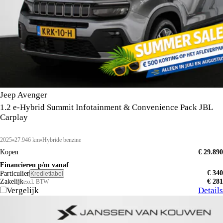
Jeep Avenger
1.2 e-Hybrid Summit Infotainment & Convenience Pack JBL
Carplay
2025
27.946 km
Hybride benzine
Kopen
€ 29.890
Financieren p/m vanaf
€ 340
Particulier
Krediettabel
Zakelijk
€ 281
excl. BTW
Vergelijk
Details