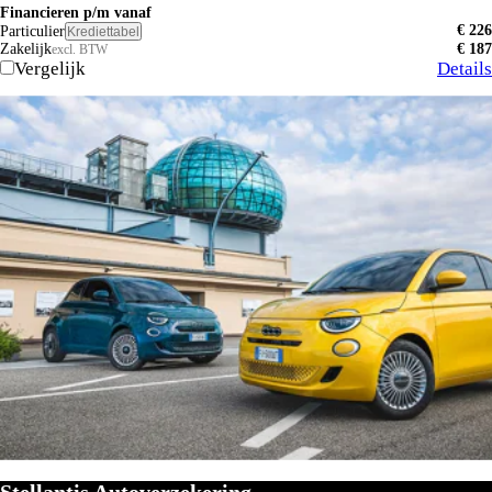
Financieren p/m vanaf
€ 226
Particulier
Krediettabel
Zakelijk
€ 187
excl. BTW
Vergelijk
Details