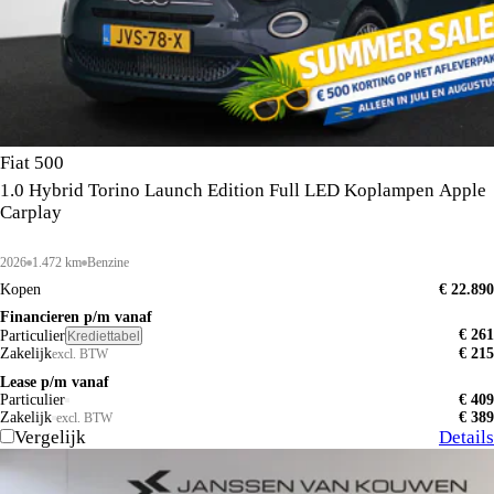
Fiat 500
1.0 Hybrid Torino Launch Edition Full LED Koplampen Apple
Carplay
2026
1.472 km
Benzine
Kopen
€ 22.890
Financieren p/m vanaf
€ 261
Particulier
Krediettabel
Zakelijk
€ 215
excl. BTW
Lease p/m vanaf
Particulier
€ 409
Zakelijk
€ 389
excl. BTW
Vergelijk
Details