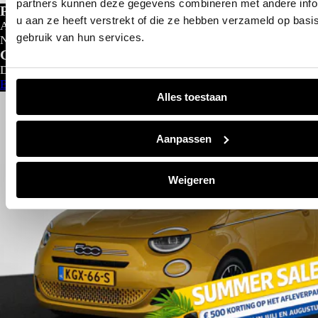
partners kunnen deze gegevens combineren met andere info
Private lease
u aan ze heeft verstrekt of die ze hebben verzameld op basi
Al gedacht aan private lease?
gebruik van hun services.
Nu al vanaf
€
299- p/m
Configureer nu
Direct leverbaar
Bekijk aanbod
Alles toestaan
Aanpassen
Weigeren