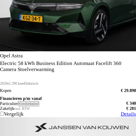
Opel Astra
Electric 58 kWh Business Edition Automaat Facelift 360
Camera Stoelverwarming
2026
2.290 km
Elektrisch
Kopen
€ 29.890
Financieren p/m vanaf
€ 340
Particulier
Krediettabel
Zakelijk
€ 281
excl. BTW
Vergelijk
Details