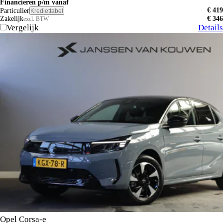
Financieren p/m vanaf
€ 419
Particulier
Krediettabel
Zakelijk
€ 346
excl. BTW
Vergelijk
Details
Opel Corsa-e