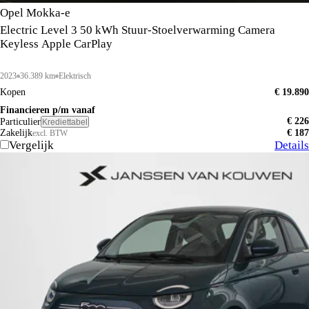
Opel Mokka-e
Electric Level 3 50 kWh Stuur-Stoelverwarming Camera
Keyless Apple CarPlay
2023
36.389 km
Elektrisch
Kopen
€ 19.890
Financieren p/m vanaf
€ 226
Particulier
Krediettabel
Zakelijk
€ 187
excl. BTW
Vergelijk
Details