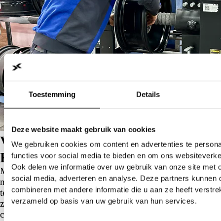
Toestemming
Details
Deze website maakt gebruik van cookies
Velgen richten bij Janssen Van
We gebruiken cookies om content en advertenties te persona
Kouwen
functies voor social media te bieden en om ons websiteverke
Ook delen we informatie over uw gebruik van onze site met 
Met behulp van de nieuwste richttechnieken en
social media, adverteren en analyse. Deze partners kunnen
meetapparatuur beoordelen wij eerst of het richten
combineren met andere informatie die u aan ze heeft verstre
technisch verantwoord is. Vervolgens brengen we de velg
verzameld op basis van uw gebruik van hun services.
zorgvuldig terug naar zijn originele vorm. Na afloop
controleren we het resultaat zodat u weer veilig en