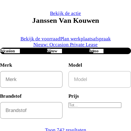
Bekijk de actie
Janssen Van Kouwen
Bekijk de voorraad
Plan werkplaatsafspraak
Nieuw: Occasion Private Lease
Occasion
Nieuw
Demo
Merk
Model
Brandstof
Prijs
Toon 742 resultaten