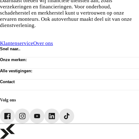
Daarnaast bieden wij financiële diensten aan, zoals
verzekeringen en financieringen. Voor onderhoud,
schadeherstel en merkherstel kunt u vertrouwen op onze
ervaren monteurs. Ook autoverhuur maakt deel uit van onze
dienstverlening.
Klantenservice
Over ons
Snel naar..
Voorraad
Onze merken:
Werkplaats afspraak
Vacatures
Abarth
Privacy verklaring
Alle vestigingen:
Alfa Romeo
Algemene voorwaarden
Citroën
Amsterdam
Cookie toestemming wijzigen
Dongfeng
Contact
Almere Occasion
Pechhulp
Fiat
Almere Stellantis House
Klantenservice
Jeep
Mijdrecht
Voorraad
Jeeps By Titan
Hilversum
Acties
Volg ons
Lancia
Huizen
Leapmotor
ASN Autoschade Naarden
Opel
Rebel Autoschade Huizen
Peugeot
Schadeherstel Hoofddorp
Voyah