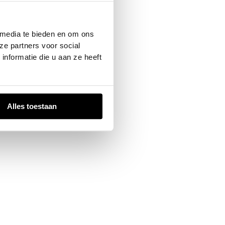
 console
for more information).
 media te bieden en om ons
ze partners voor social
nformatie die u aan ze heeft
Alles toestaan