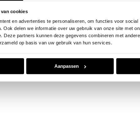
 van cookies
e exception has occurred while loading
www.jvk.nl
(see the
browser
ent en advertenties te personaliseren, om functies voor social
. Ook delen we informatie over uw gebruik van onze site met on
e. Deze partners kunnen deze gegevens combineren met andere i
erzameld op basis van uw gebruik van hun services.
Aanpassen