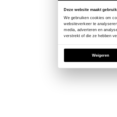
Deze website maakt gebruik
Application error: a
client
-sid
We gebruiken cookies om cont
websiteverkeer te analyseren
media, adverteren en analys
verstrekt of die ze hebben v
Weigeren