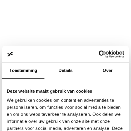
Toestemming
Details
Over
Deze website maakt gebruik van cookies
We gebruiken cookies om content en advertenties te
personaliseren, om functies voor social media te bieden
en om ons websiteverkeer te analyseren. Ook delen we
informatie over uw gebruik van onze site met onze
Application error: a
client
-side exception has occurred while
partners voor social media, adverteren en analyse. Deze
loading
www.jvk.nl
(see the
browser console
for more