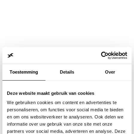
Toestemming
Details
Over
Deze website maakt gebruik van cookies
We gebruiken cookies om content en advertenties te
personaliseren, om functies voor social media te bieden
en om ons websiteverkeer te analyseren. Ook delen we
informatie over uw gebruik van onze site met onze
Application error: a
client
-side exception has occurred while
partners voor social media, adverteren en analyse. Deze
loading
www.jvk.nl
(see the
browser console
for more