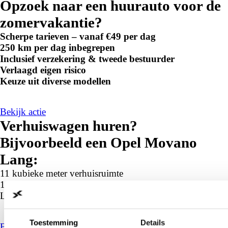
Opzoek naar een huurauto voor de
zomervakantie?
Scherpe tarieven – vanaf €49 per dag
250 km per dag inbegrepen
Inclusief verzekering & tweede bestuurder
Verlaagd eigen risico
Keuze uit diverse modellen
Bekijk actie
Verhuiswagen huren?
Bijvoorbeeld een Opel Movano
Lang:
11 kubieke meter verhuisruimte
100 kilometer vrij rijden per dag
L: 3.20m B: 1.75m H: 1.90m
Toestemming
Details
Bekijk de mogelijkheden