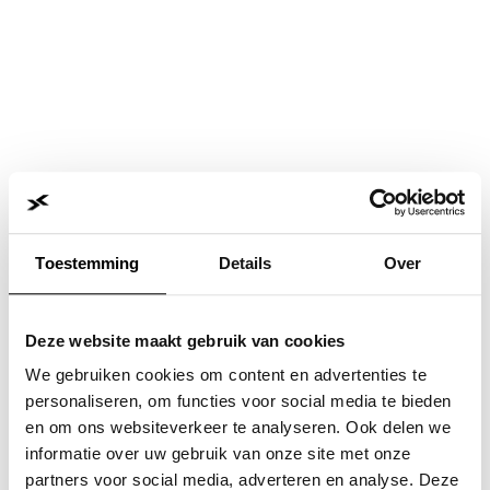
Toestemming
Details
Over
Deze website maakt gebruik van cookies
We gebruiken cookies om content en advertenties te
personaliseren, om functies voor social media te bieden
en om ons websiteverkeer te analyseren. Ook delen we
informatie over uw gebruik van onze site met onze
Application error: a
client
-side exception has occurred while
partners voor social media, adverteren en analyse. Deze
loading
www.jvk.nl
(see the
browser console
for more