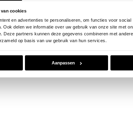
 van cookies
e exception has occurred while loading
www.jvk.nl
(see the
browser
ent en advertenties te personaliseren, om functies voor social
. Ook delen we informatie over uw gebruik van onze site met on
e. Deze partners kunnen deze gegevens combineren met andere i
erzameld op basis van uw gebruik van hun services.
Aanpassen