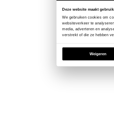
Deze website maakt gebruik
Application error: a
client
-sid
We gebruiken cookies om cont
websiteverkeer te analyseren
media, adverteren en analys
verstrekt of die ze hebben v
Weigeren