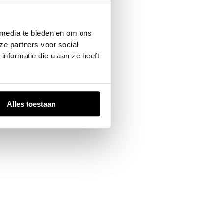
 console
for more information).
 media te bieden en om ons
ze partners voor social
nformatie die u aan ze heeft
Alles toestaan