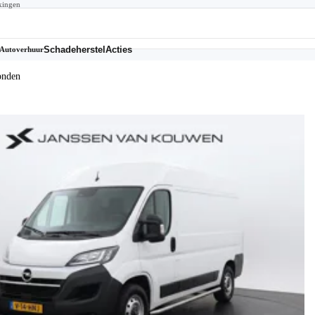
kingen
Schadeherstel
Acties
Autoverhuur
onden