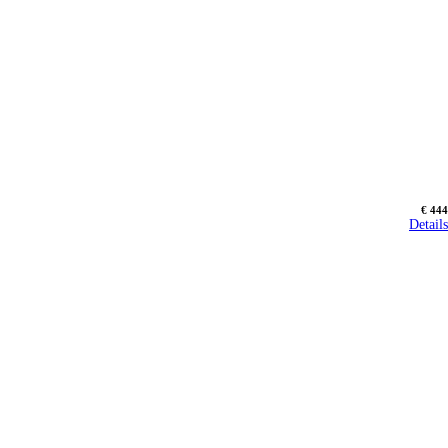
€ 444
Details