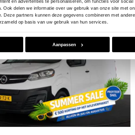
ent en advertenties te personaliseren, om functies voor social
. Ook delen we informatie over uw gebruik van onze site met on
e. Deze partners kunnen deze gegevens combineren met andere i
erzameld op basis van uw gebruik van hun services.
Aanpassen