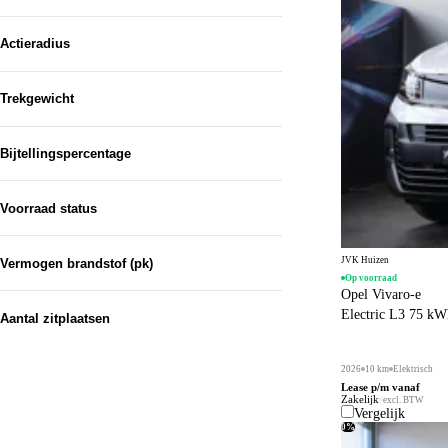
Handgeschakeld
4
Stof
12
Actieradius
Half leder / stof
2
Trekgewicht
Van...
Bijtellingspercentage
Tot...
Van...
Voorraad status
Tot...
Op voorraad
14
JVK Huizen
Vermogen brandstof (pk)
Op voorraad
Opel Vivaro-e
Electric L3 75 
Aantal zitplaatsen
2026
10 km
Elektrisch
Lease p/m vanaf
Zakelijk
excl. BTW
Vergelijk
0%