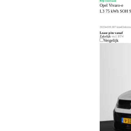
Op voorraad
Opel Vivaro-e
L3 75 kWh SOH 97
2023
109.387 km
Elektris
Lease p/m vanaf
Zakelijk
excl. BTW
Vergelijk