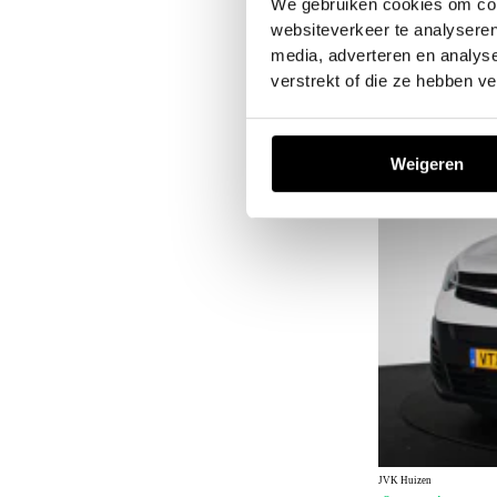
We gebruiken cookies om cont
2026
3 km
Elektrisch
websiteverkeer te analyseren
Lease p/m vanaf
Zakelijk
excl. BTW
media, adverteren en analys
Vergelijk
verstrekt of die ze hebben v
Weigeren
JVK Huizen