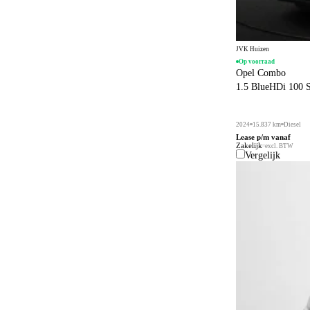
JVK Huizen
Op voorraad
Opel Combo
1.5 BlueHDi 100 
2024
15.837 km
Diesel
Lease p/m vanaf
Zakelijk
excl. BTW
Vergelijk