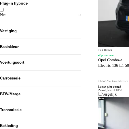
Plug-in hybride
Diesel
5
Nee
14
Vestiging
JVK Huizen
13
Basiskleur
JVK Huizen
JVK Mijdrecht
1
Op voorraad
Wit
10
Opel Combo-e
Voertuigsoort
Electric 136 L1 5
Zwart
2
Bedrijfswagen
14
Grijs
1
Carrosserie
2025
5.157 km
Elektrisch
Overig
Lease p/m vanaf
1
Bestelauto
Zakelijk
14
excl. BTW
BTW/Marge
Vergelijk
Actie
BTW
14
Transmissie
Automaat
10
Bekleding