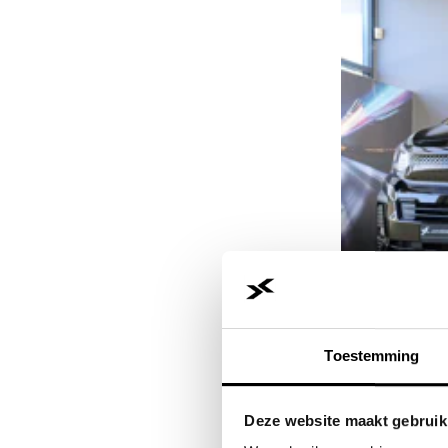
JVK Huizen
Toestemming
Op voorraad
Citroën ë-Jumpy
L3 136 75 kWh STX 
Deze website maakt gebruik