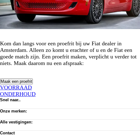
Kom dan langs voor een proefrit bij uw Fiat dealer in
Amsterdam. Alleen zo komt u erachter of u en de Fiat een
goede match zijn. Een proefrit maken, verplicht u verder tot
niets. Maak daarom nu een afspraak:
Maak een proefrit
VOORRAAD
ONDERHOUD
Snel naar..
Voorraad
Onze merken:
Werkplaats afspraak
Vacatures
Abarth
Alle vestigingen:
Privacy verklaring
Alfa Romeo
Algemene voorwaarden
Citroën
Amsterdam
Cookie toestemming wijzigen
Contact
Dongfeng
Almere Occasion
Pechhulp
Fiat
Almere Stellantis House
Klantenservice