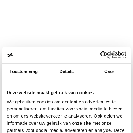
Toestemming
Details
Over
Deze website maakt gebruik van cookies
We gebruiken cookies om content en advertenties te
personaliseren, om functies voor social media te bieden
en om ons websiteverkeer te analyseren. Ook delen we
informatie over uw gebruik van onze site met onze
Application error: a
client
-side exception has occurred while
partners voor social media, adverteren en analyse. Deze
loading
www.jvk.nl
(see the
browser console
for more