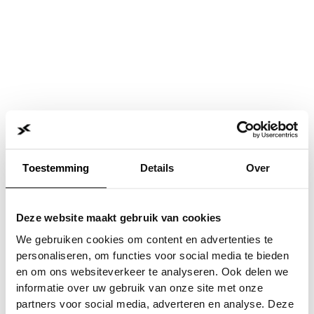
Toestemming
Details
Over
Deze website maakt gebruik van cookies
We gebruiken cookies om content en advertenties te
personaliseren, om functies voor social media te bieden
en om ons websiteverkeer te analyseren. Ook delen we
informatie over uw gebruik van onze site met onze
Application error: a
client
-side exception has occurred while
partners voor social media, adverteren en analyse. Deze
loading
www.jvk.nl
(see the
browser console
for more