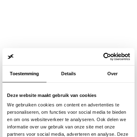
Toestemming
Details
Over
Deze website maakt gebruik van cookies
We gebruiken cookies om content en advertenties te
personaliseren, om functies voor social media te bieden
en om ons websiteverkeer te analyseren. Ook delen we
informatie over uw gebruik van onze site met onze
Application error: a
client
-side exception has occurred while
partners voor social media, adverteren en analyse. Deze
loading
www.jvk.nl
(see the
browser console
for more