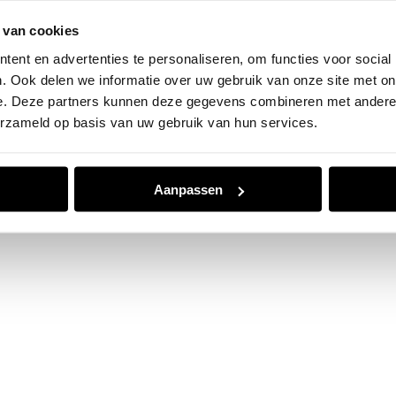
 van cookies
e exception has occurred while loading
www.jvk.nl
(see the
browser
ent en advertenties te personaliseren, om functies voor social
. Ook delen we informatie over uw gebruik van onze site met on
e. Deze partners kunnen deze gegevens combineren met andere i
erzameld op basis van uw gebruik van hun services.
Aanpassen