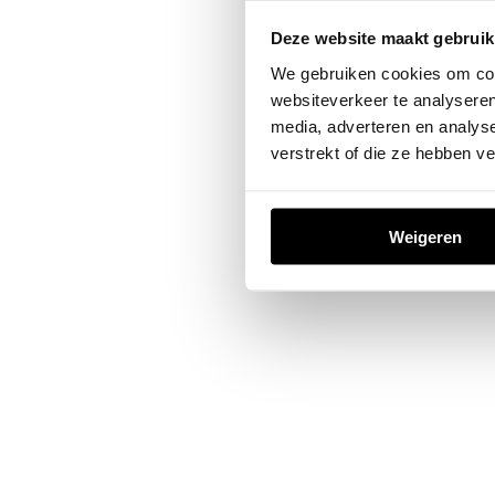
Deze website maakt gebruik
Application error: a
client
-sid
We gebruiken cookies om cont
websiteverkeer te analyseren
media, adverteren en analys
verstrekt of die ze hebben v
Weigeren