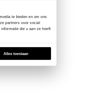
 console
for more information).
 media te bieden en om ons
ze partners voor social
nformatie die u aan ze heeft
Alles toestaan