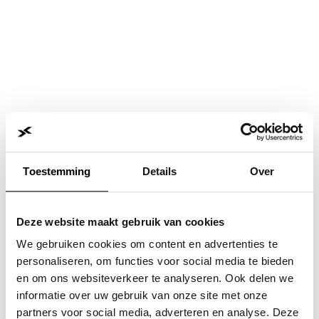
Toestemming
Details
Over
Deze website maakt gebruik van cookies
We gebruiken cookies om content en advertenties te
personaliseren, om functies voor social media te bieden
en om ons websiteverkeer te analyseren. Ook delen we
informatie over uw gebruik van onze site met onze
Application error: a
client
-side exception has occurred while
partners voor social media, adverteren en analyse. Deze
loading
www.jvk.nl
(see the
browser console
for more