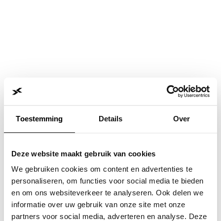
Toestemming
Details
Over
Deze website maakt gebruik van cookies
We gebruiken cookies om content en advertenties te
personaliseren, om functies voor social media te bieden
en om ons websiteverkeer te analyseren. Ook delen we
informatie over uw gebruik van onze site met onze
Application error: a
client
-side exception has occurred while
partners voor social media, adverteren en analyse. Deze
loading
www.jvk.nl
(see the
browser console
for more