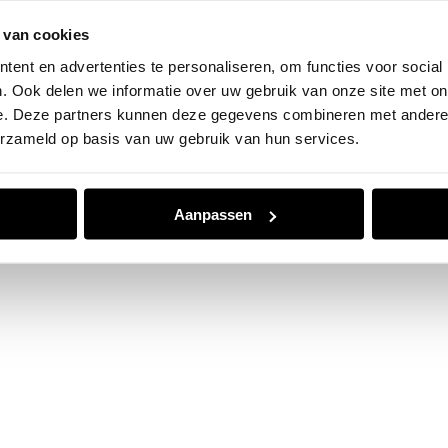
 van cookies
e exception has occurred while loading
www.jvk.nl
(see the
browser
ent en advertenties te personaliseren, om functies voor social
. Ook delen we informatie over uw gebruik van onze site met on
e. Deze partners kunnen deze gegevens combineren met andere i
erzameld op basis van uw gebruik van hun services.
Aanpassen