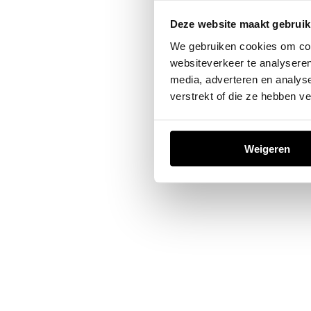
Deze website maakt gebruik
Application error: a
client
-sid
We gebruiken cookies om cont
websiteverkeer te analyseren
media, adverteren en analys
verstrekt of die ze hebben v
Weigeren