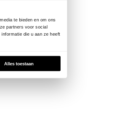
 console
for more information).
 media te bieden en om ons
ze partners voor social
nformatie die u aan ze heeft
Alles toestaan