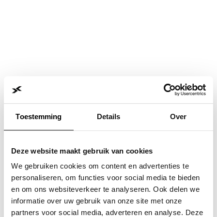
Toestemming
Details
Over
Deze website maakt gebruik van cookies
We gebruiken cookies om content en advertenties te
personaliseren, om functies voor social media te bieden
en om ons websiteverkeer te analyseren. Ook delen we
informatie over uw gebruik van onze site met onze
Application error: a
client
-side exception has occurred while
partners voor social media, adverteren en analyse. Deze
loading
www.jvk.nl
(see the
browser console
for more