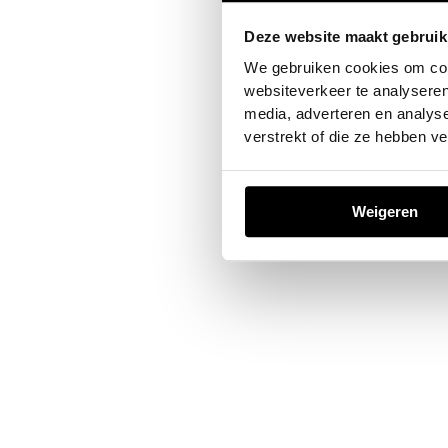
Deze website maakt gebruik
Application error: a
client
-sid
We gebruiken cookies om cont
websiteverkeer te analyseren
media, adverteren en analys
verstrekt of die ze hebben v
Weigeren