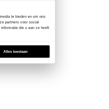
 console
for more information).
 media te bieden en om ons
ze partners voor social
nformatie die u aan ze heeft
Alles toestaan