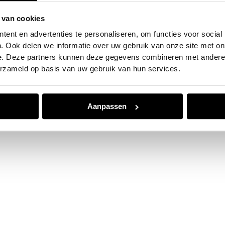
 van cookies
e exception has occurred while loading
www.jvk.nl
(see the
browser
ent en advertenties te personaliseren, om functies voor social
. Ook delen we informatie over uw gebruik van onze site met on
e. Deze partners kunnen deze gegevens combineren met andere i
erzameld op basis van uw gebruik van hun services.
Aanpassen