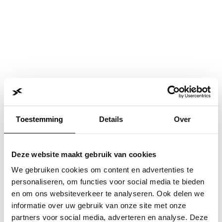
Toestemming
Details
Over
Deze website maakt gebruik van cookies
We gebruiken cookies om content en advertenties te
personaliseren, om functies voor social media te bieden
en om ons websiteverkeer te analyseren. Ook delen we
informatie over uw gebruik van onze site met onze
Application error: a
client
-side exception has occurred while
partners voor social media, adverteren en analyse. Deze
loading
www.jvk.nl
(see the
browser console
for more