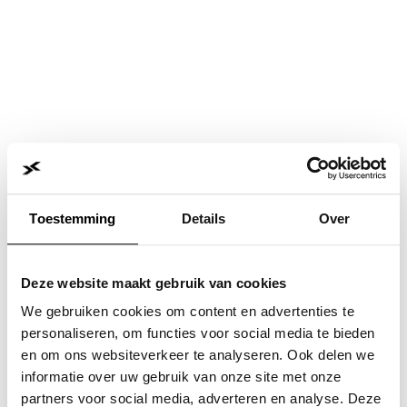
Toestemming
Details
Over
Deze website maakt gebruik van cookies
We gebruiken cookies om content en advertenties te
personaliseren, om functies voor social media te bieden
en om ons websiteverkeer te analyseren. Ook delen we
informatie over uw gebruik van onze site met onze
Application error: a
client
-side exception has occurred while
partners voor social media, adverteren en analyse. Deze
loading
www.jvk.nl
(see the
browser console
for more