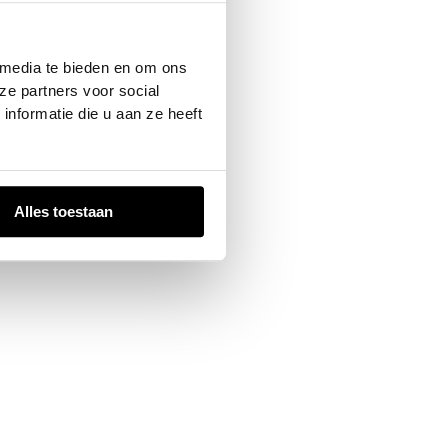
 console
for more information).
 media te bieden en om ons
ze partners voor social
nformatie die u aan ze heeft
Alles toestaan