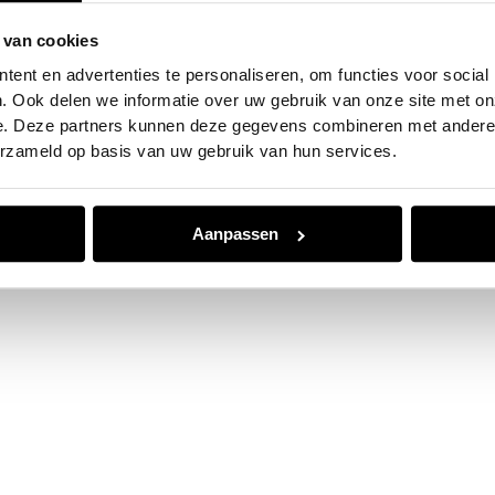
 van cookies
e exception has occurred while loading
www.jvk.nl
(see the
browser
ent en advertenties te personaliseren, om functies voor social
. Ook delen we informatie over uw gebruik van onze site met on
e. Deze partners kunnen deze gegevens combineren met andere i
erzameld op basis van uw gebruik van hun services.
Aanpassen