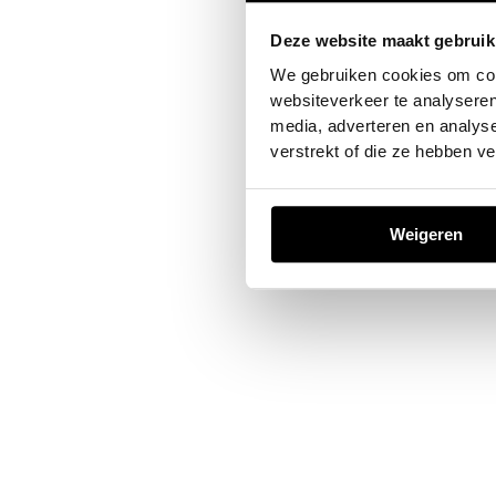
Deze website maakt gebruik
Application error: a
client
-sid
We gebruiken cookies om cont
websiteverkeer te analyseren
media, adverteren en analys
verstrekt of die ze hebben v
Weigeren