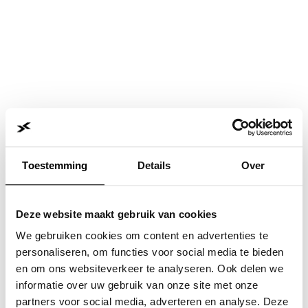
Toestemming
Details
Over
Deze website maakt gebruik van cookies
We gebruiken cookies om content en advertenties te
personaliseren, om functies voor social media te bieden
en om ons websiteverkeer te analyseren. Ook delen we
informatie over uw gebruik van onze site met onze
Application error: a
client
-side exception has occurred while
partners voor social media, adverteren en analyse. Deze
loading
www.jvk.nl
(see the
browser console
for more