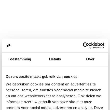
Toestemming
Details
Over
Deze website maakt gebruik van cookies
We gebruiken cookies om content en advertenties te
personaliseren, om functies voor social media te bieden
en om ons websiteverkeer te analyseren. Ook delen we
informatie over uw gebruik van onze site met onze
Application error: a
client
-side exception has occurred while
partners voor social media, adverteren en analyse. Deze
loading
www.jvk.nl
(see the
browser console
for more