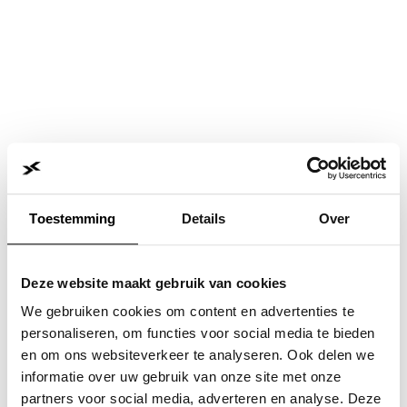
Toestemming
Details
Over
Deze website maakt gebruik van cookies
We gebruiken cookies om content en advertenties te
personaliseren, om functies voor social media te bieden
en om ons websiteverkeer te analyseren. Ook delen we
informatie over uw gebruik van onze site met onze
Application error: a
client
-side exception has occurred while
partners voor social media, adverteren en analyse. Deze
loading
www.jvk.nl
(see the
browser console
for more