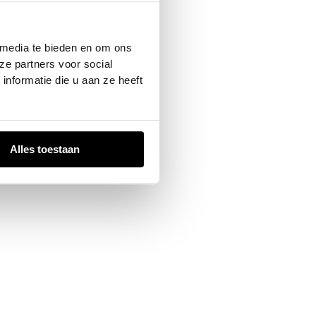
 console
for more information).
 media te bieden en om ons
ze partners voor social
nformatie die u aan ze heeft
Alles toestaan