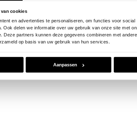
 van cookies
e exception has occurred while loading
www.jvk.nl
(see the
browser
ent en advertenties te personaliseren, om functies voor social
. Ook delen we informatie over uw gebruik van onze site met on
e. Deze partners kunnen deze gegevens combineren met andere i
erzameld op basis van uw gebruik van hun services.
Aanpassen