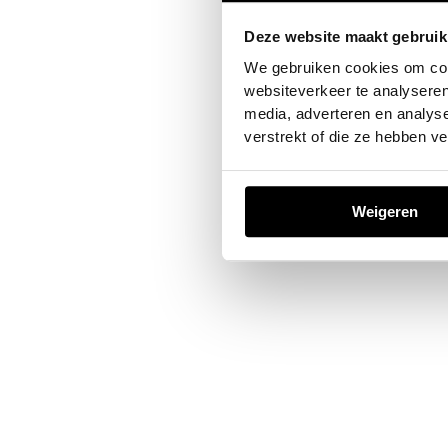
Deze website maakt gebruik
Application error: a
client
-sid
We gebruiken cookies om cont
websiteverkeer te analyseren
media, adverteren en analys
verstrekt of die ze hebben v
Weigeren