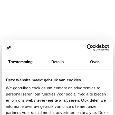
Toestemming
Details
Over
Deze website maakt gebruik van cookies
We gebruiken cookies om content en advertenties te
personaliseren, om functies voor social media te bieden
en om ons websiteverkeer te analyseren. Ook delen we
informatie over uw gebruik van onze site met onze
Application error: a
client
-side exception has occurred while
partners voor social media, adverteren en analyse. Deze
loading
www.jvk.nl
(see the
browser console
for more