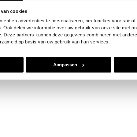
 van cookies
e exception has occurred while loading
www.jvk.nl
(see the
browser
ent en advertenties te personaliseren, om functies voor social
. Ook delen we informatie over uw gebruik van onze site met on
e. Deze partners kunnen deze gegevens combineren met andere i
erzameld op basis van uw gebruik van hun services.
Aanpassen