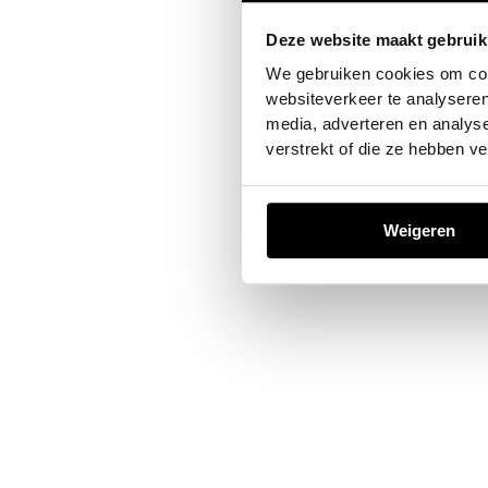
Deze website maakt gebruik
Application error: a
client
-sid
We gebruiken cookies om cont
websiteverkeer te analyseren
media, adverteren en analys
verstrekt of die ze hebben v
Weigeren