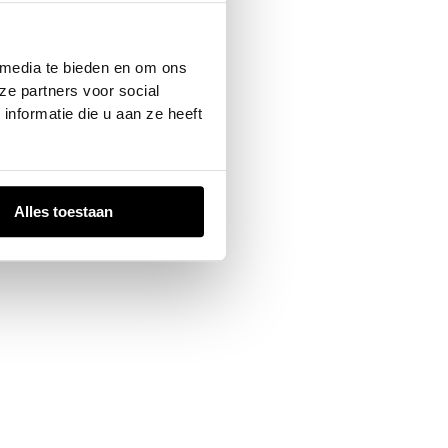
 console
for more information).
 media te bieden en om ons
ze partners voor social
nformatie die u aan ze heeft
Alles toestaan