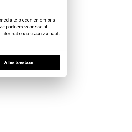
 console
for more information).
 media te bieden en om ons
ze partners voor social
nformatie die u aan ze heeft
Alles toestaan