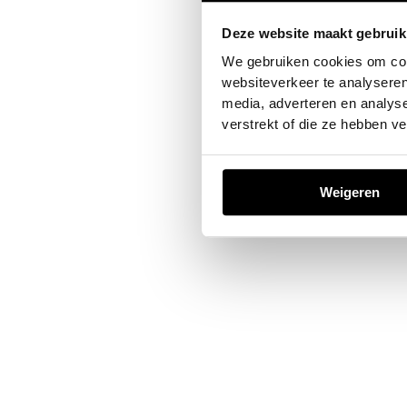
Deze website maakt gebruik
Application error: a
client
-sid
We gebruiken cookies om cont
websiteverkeer te analyseren
media, adverteren en analys
verstrekt of die ze hebben v
Weigeren