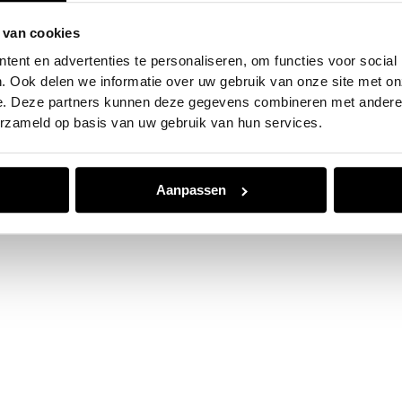
 van cookies
e exception has occurred while loading
www.jvk.nl
(see the
browser
ent en advertenties te personaliseren, om functies voor social
. Ook delen we informatie over uw gebruik van onze site met on
e. Deze partners kunnen deze gegevens combineren met andere i
erzameld op basis van uw gebruik van hun services.
Aanpassen