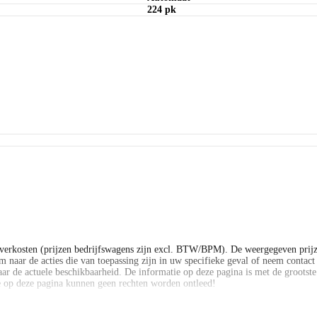
224 pk
verkosten (prijzen bedrijfswagens zijn excl. BTW/BPM). De weergegeven prijz
 naar de acties die van toepassing zijn in uw specifieke geval of neem contact o
ar de actuele beschikbaarheid. De informatie op deze pagina is met de grootst
ie op deze pagina kunnen geen rechten worden ontleed!
verkosten (prijzen bedrijfswagens zijn excl. BTW/BPM). De weergegeven prijz