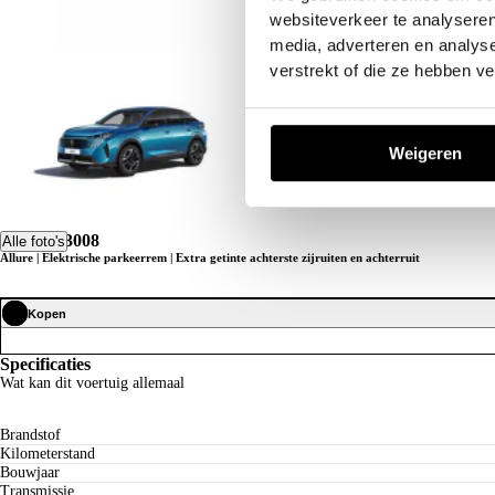
websiteverkeer te analyseren
media, adverteren en analys
verstrekt of die ze hebben v
Weigeren
Peugeot 3008
Alle foto's
Allure | Elektrische parkeerrem | Extra getinte achterste zijruiten en achterruit
Kopen
Specificaties
Wat kan dit voertuig allemaal
Brandstof
Kilometerstand
Bouwjaar
Transmissie