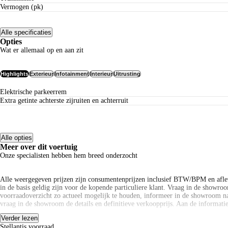
Vermogen (pk)
Alle specificaties
Opties
Wat er allemaal op en aan zit
Highlights
Exterieur
Infotainment
Interieur
Uitrusting
Elektrische parkeerrem
Extra getinte achterste zijruiten en achterruit
Alle opties
Meer over dit voertuig
Onze specialisten hebben hem breed onderzocht
Alle weergegeven prijzen zijn consumentenprijzen inclusief BTW/BPM en afle
in de basis geldig zijn voor de kopende particuliere klant. Vraag in de showroom
voorraadoverzicht zo actueel mogelijk te houden, informeer in de showroom na
vraag in de showroom de details en definitieve verkoopprijs. Aan de informat
Verder lezen
Alle weergegeven prijzen zijn consumentenprijzen inclusief BTW/BPM en afle
Stellantis voorraad