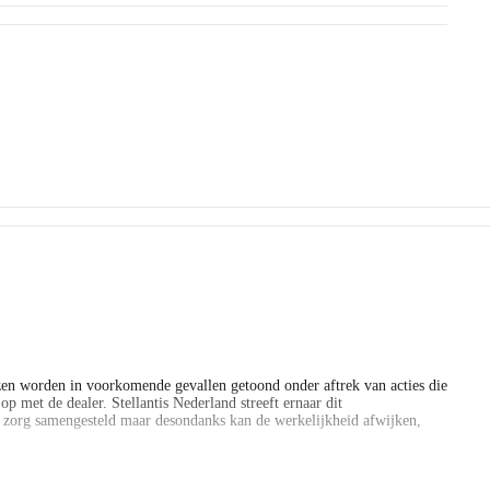
en worden in voorkomende gevallen getoond onder aftrek van acties die
p met de dealer. Stellantis Nederland streeft ernaar dit
e zorg samengesteld maar desondanks kan de werkelijkheid afwijken,
en worden in voorkomende gevallen getoond onder aftrek van acties die