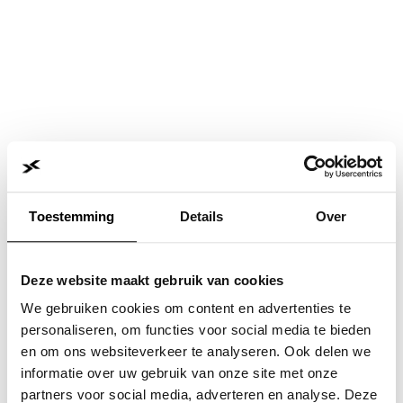
Toestemming
Details
Over
Deze website maakt gebruik van cookies
We gebruiken cookies om content en advertenties te
personaliseren, om functies voor social media te bieden
en om ons websiteverkeer te analyseren. Ook delen we
informatie over uw gebruik van onze site met onze
Application error: a
client
-side exception has occurred while
partners voor social media, adverteren en analyse. Deze
loading
www.jvk.nl
(see the
browser console
for more