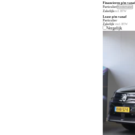
Financieren p/m vana
Particulier
Krediettabel
Zakelijk
excl. BTW
Lease p/m vanaf
Particulier
Zakelijk
excl. BTW
Vergelijk