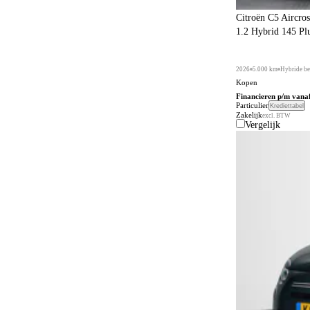
Citroën C5 Aircros
1.2 Hybrid 145 Pl
2026
5.000 km
Hybride be
Kopen
Financieren p/m vana
Particulier
Krediettabel
Zakelijk
excl. BTW
Vergelijk