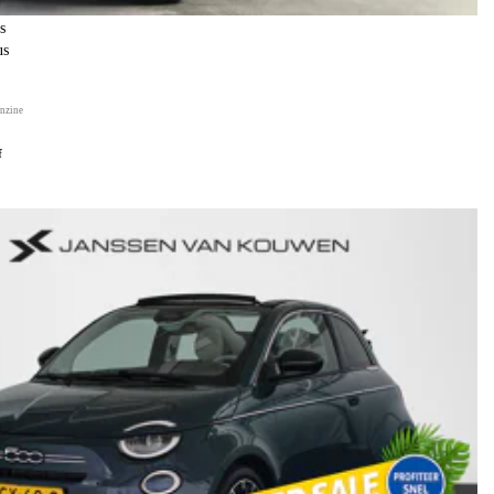
s
us
nzine
f