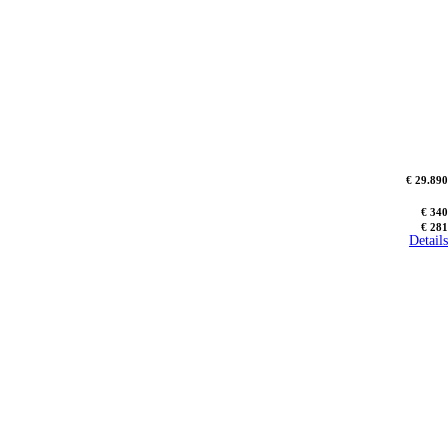
€ 29.890
€ 340
€ 281
Details