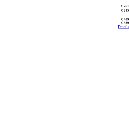
€ 261
€ 215
€ 409
€ 389
Details