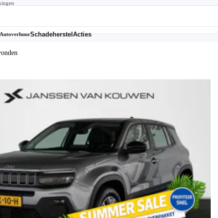
kingen
Schadeherstel
Acties
Autoverhuur
vonden