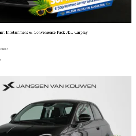
it Infotainment & Convenience Pack JBL Carplay
benzine
f