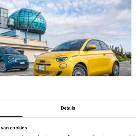
verzekering
Details
ef
aratie door JVK
r bij schade
 van cookies