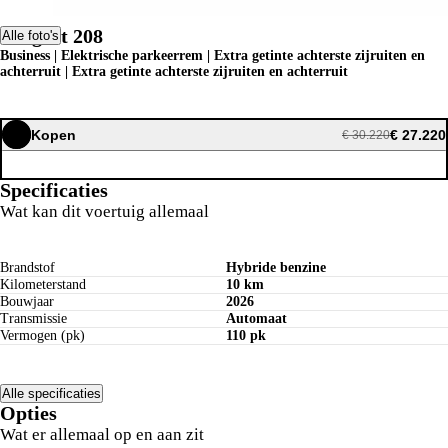
Peugeot 208
Alle foto's
Business | Elektrische parkeerrem | Extra getinte achterste zijruiten en
achterruit | Extra getinte achterste zijruiten en achterruit
Kopen
€ 27.220
€ 30.220
Specificaties
Wat kan dit voertuig allemaal
Brandstof
Hybride benzine
Kilometerstand
10 km
Bouwjaar
2026
Transmissie
Automaat
Vermogen (pk)
110 pk
Alle specificaties
Opties
Wat er allemaal op en aan zit