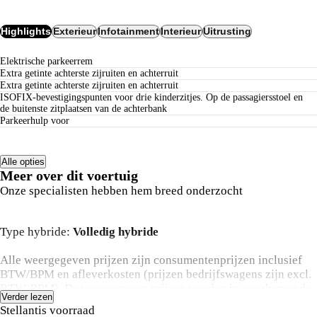
Highlights
Exterieur
Infotainment
Interieur
Uitrusting
Elektrische parkeerrem
Extra getinte achterste zijruiten en achterruit
Extra getinte achterste zijruiten en achterruit
ISOFIX-bevestigingspunten voor drie kinderzitjes. Op de passagiersstoel en
de buitenste zitplaatsen van de achterbank
Parkeerhulp voor
Alle opties
Meer over dit voertuig
Onze specialisten hebben hem breed onderzocht
Type hybride:
Volledig hybride
Alle weergegeven prijzen zijn consumentenprijzen inclusief
BTW/BPM en afleverkosten (prijzen bedrijfswagens zijn excl.
BTW/BPM). De weergegeven prijzen worden in voorkomende
Verder lezen
gevallen getoond onder aftrek van acties die in de basis geldig
Stellantis voorraad
zijn voor de kopende particuliere klant. Vraag in de showroom