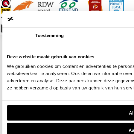
Aan de informatie op deze pagina kunnen geen rechten worden
ontleed!
Disclaimer: LET OP: Getoonde afbeeldingen kunnen afwijken
van de daadwerkelijke voorraadauto. Hier kunnen geen
rechten aan worden ontleend. Vraag onze verkoopadviseurs
Toestemming
naar specificaties van deze auto.
Deze website maakt gebruik van cookies
We gebruiken cookies om content en advertenties te persona
websiteverkeer te analyseren. Ook delen we informatie over 
adverteren en analyse. Deze partners kunnen deze gegevens 
ze hebben verzameld op basis van uw gebruik van hun servi
Al
Aa