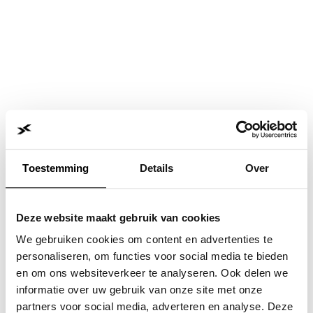
Toestemming
Details
Over
Deze website maakt gebruik van cookies
We gebruiken cookies om content en advertenties te
personaliseren, om functies voor social media te bieden
en om ons websiteverkeer te analyseren. Ook delen we
informatie over uw gebruik van onze site met onze
Application error: a
client
-side exception has occurred while
partners voor social media, adverteren en analyse. Deze
loading
www.jvk.nl
(see the
browser console
for more