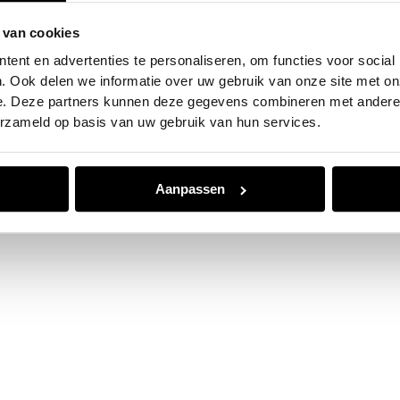
 van cookies
e exception has occurred while loading
www.jvk.nl
(see the
browser
ent en advertenties te personaliseren, om functies voor social
. Ook delen we informatie over uw gebruik van onze site met on
e. Deze partners kunnen deze gegevens combineren met andere i
erzameld op basis van uw gebruik van hun services.
Aanpassen