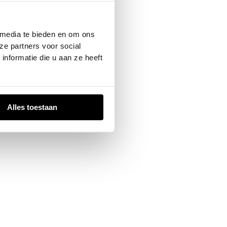
 console
for more information).
 media te bieden en om ons
ze partners voor social
nformatie die u aan ze heeft
Alles toestaan