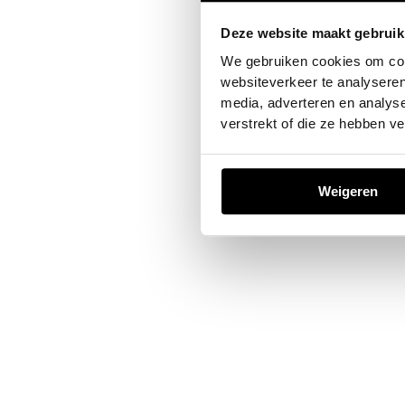
Deze website maakt gebruik
Application error: a
client
-sid
We gebruiken cookies om cont
websiteverkeer te analyseren
media, adverteren en analys
verstrekt of die ze hebben v
Weigeren