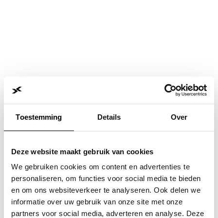
Toestemming
Details
Over
Deze website maakt gebruik van cookies
We gebruiken cookies om content en advertenties te
personaliseren, om functies voor social media te bieden
en om ons websiteverkeer te analyseren. Ook delen we
informatie over uw gebruik van onze site met onze
Application error: a
client
-side exception has occurred while
partners voor social media, adverteren en analyse. Deze
loading
www.jvk.nl
(see the
browser console
for more