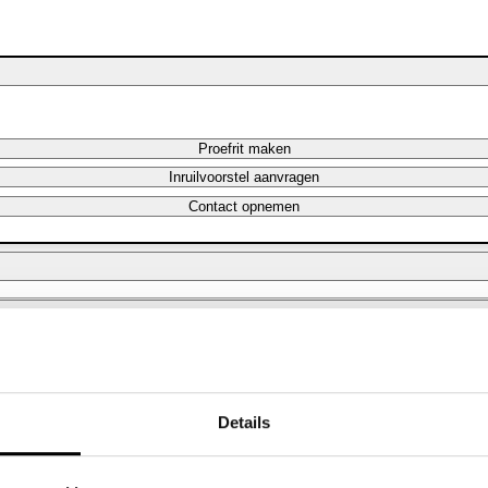
Proefrit maken
Inruilvoorstel aanvragen
Contact opnemen
Maandbedrag berekenen
Maandbedrag berekenen
Details