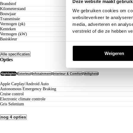
Deze website maakt gebruik
Brandstof
Kilometerstand
We gebruiken cookies om cont
Bouwjaar
websiteverkeer te analyseren
Transmissie
media, adverteren en analys
Vermogen (pk)
Kenteken
verstrekt of die ze hebben v
Vermogen (kW)
Basiskleur
Weigeren
Alle specificaties
Opties
Highlights
Exterieur
Infotainment
Interieur & Comfort
Veiligheid
Apple Carplay/Android Auto
Autonomous Emergency Braking
cruise control
electronic climate controle
Gris Selenium
nog 4 opties