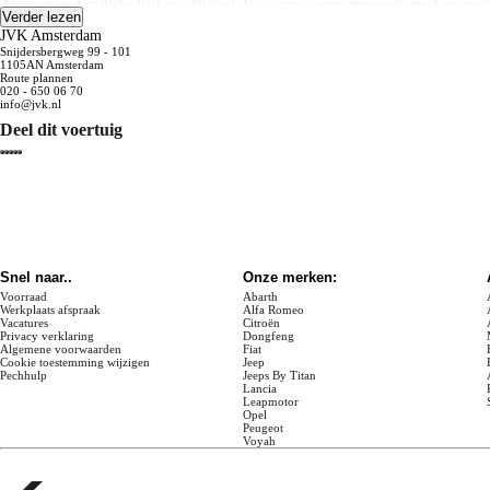
Als ervaren familiebedrijf en officieel dealer van gerenommeerde merken zoal
Verder lezen
uitgebreid scala aan services. Naast verkoop, inkoop en onderhoud van personena
JVK Amsterdam
we garant voor kwaliteit en betrouwbaarheid.
Snijdersbergweg 99 - 101
1105AN Amsterdam
Daarnaast kunt u bij ons ook terecht voor een vip-pas, onderhoudsabonnement,
Route plannen
020 - 650 06 70
info@jvk.nl
Kom langs in onze showroom in Amsterdam Zuidoost en ontdek uw droomauto. V
kijken ernaar uit u te verwelkomen bij Janssen Van Kouwen! Team JVK staat vo
Deel dit voertuig
Aan deze advertentie kunnen geen rechten worden ontleend. Wijzigingen, type- 
Snel naar..
Onze merken:
Voorraad
Abarth
Werkplaats afspraak
Alfa Romeo
Vacatures
Citroën
Privacy verklaring
Dongfeng
Algemene voorwaarden
Fiat
Cookie toestemming wijzigen
Jeep
Pechhulp
Jeeps By Titan
Lancia
Leapmotor
Opel
Peugeot
Voyah