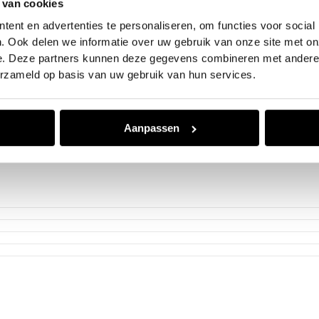
 van cookies
Benzine
14.076 km
ent en advertenties te personaliseren, om functies voor social
2025
. Ook delen we informatie over uw gebruik van onze site met on
Handgeschakeld
e. Deze partners kunnen deze gegevens combineren met andere i
101 pk
KFP-80-N
erzameld op basis van uw gebruik van hun services.
74 kW
Grijs
Aanpassen