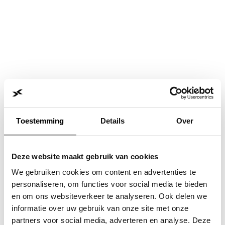
Toestemming
Details
Over
Deze website maakt gebruik van cookies
We gebruiken cookies om content en advertenties te
personaliseren, om functies voor social media te bieden
en om ons websiteverkeer te analyseren. Ook delen we
informatie over uw gebruik van onze site met onze
Application error: a
client
-side exception has occurred while
partners voor social media, adverteren en analyse. Deze
loading
www.jvk.nl
(see the
browser console
for more