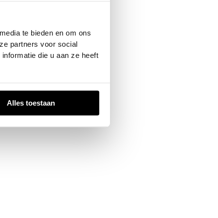
 console
for more information).
 media te bieden en om ons
ze partners voor social
nformatie die u aan ze heeft
Alles toestaan