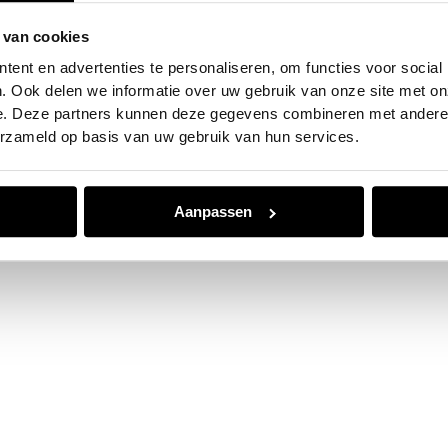
 van cookies
e exception has occurred while loading
www.jvk.nl
(see the
browser
ent en advertenties te personaliseren, om functies voor social
. Ook delen we informatie over uw gebruik van onze site met on
e. Deze partners kunnen deze gegevens combineren met andere i
erzameld op basis van uw gebruik van hun services.
Aanpassen