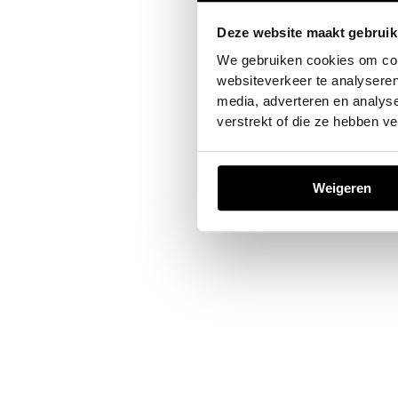
Deze website maakt gebruik
Application error: a
client
-sid
We gebruiken cookies om cont
websiteverkeer te analyseren
media, adverteren en analys
verstrekt of die ze hebben v
Weigeren