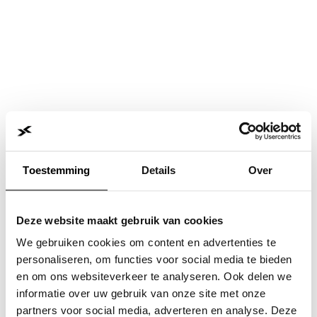
Toestemming
Details
Over
Deze website maakt gebruik van cookies
We gebruiken cookies om content en advertenties te
personaliseren, om functies voor social media te bieden
en om ons websiteverkeer te analyseren. Ook delen we
informatie over uw gebruik van onze site met onze
Application error: a
client
-side exception has occurred while
partners voor social media, adverteren en analyse. Deze
loading
www.jvk.nl
(see the
browser console
for more