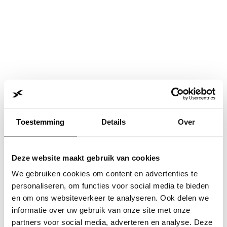
Toestemming
Details
Over
Deze website maakt gebruik van cookies
We gebruiken cookies om content en advertenties te
personaliseren, om functies voor social media te bieden
en om ons websiteverkeer te analyseren. Ook delen we
informatie over uw gebruik van onze site met onze
Application error: a
client
-side exception has occurred while
partners voor social media, adverteren en analyse. Deze
loading
www.jvk.nl
(see the
browser console
for more