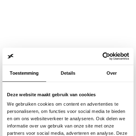
Toestemming
Details
Over
Deze website maakt gebruik van cookies
We gebruiken cookies om content en advertenties te
personaliseren, om functies voor social media te bieden
en om ons websiteverkeer te analyseren. Ook delen we
informatie over uw gebruik van onze site met onze
Application error: a
client
-side exception has occurred while
partners voor social media, adverteren en analyse. Deze
loading
www.jvk.nl
(see the
browser console
for more