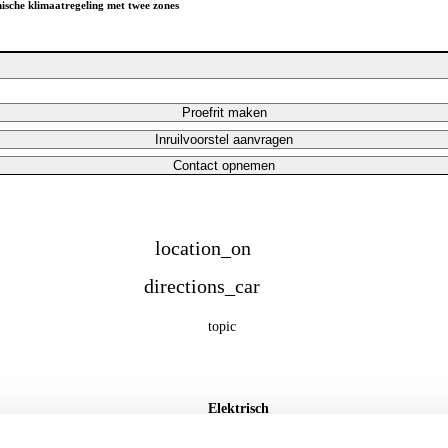
onische klimaatregeling met twee zones
Proefrit maken
Inruilvoorstel aanvragen
Contact opnemen
location_on
Familiebedrijf sinds '78 met 10 vestigingen
directions_car
1.000+ Auto's op voorraad
topic
Gratis SoH rapport
Elektrisch
10 km
2026