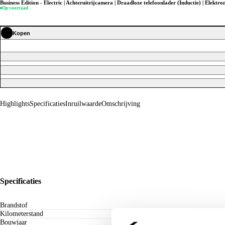
Business Edition - Electric | Achteruitrijcamera | Draadloze telefoonlader (Inductie) | Elektr
Op voorraad
Kopen
Highlights
Specificaties
Inruilwaarde
Omschrijving
Specificaties
Brandstof
Kilometerstand
Bouwjaar