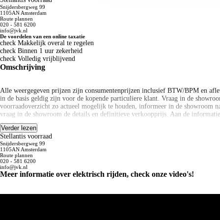
Snijdersbergweg 99
1105AN Amsterdam
Route plannen
020 - 581 6200
info@jvk.nl
De voordelen van een online taxatie
check
Makkelijk overal te regelen
check
Binnen 1 uur zekerheid
check
Volledig vrijblijvend
Omschrijving
Alle weergegeven prijzen zijn consumentenprijzen inclusief BTW/BPM en afle
in de basis geldig zijn voor de kopende particuliere klant. Vraag in de showroom
voorraadoverzicht zo actueel mogelijk te houden, informeer in de showroom na
vraag in de showroom de details en definitieve verkoopprijs. Aan de informat
Verder lezen
Alle weergegeven prijzen zijn consumentenprijzen inclusief BTW/BPM en afle
Stellantis voorraad
in de basis geldig zijn voor de kopende particuliere klant. Vraag in de showroom
Snijdersbergweg 99
voorraadoverzicht zo actueel mogelijk te houden, informeer in de showroom na
1105AN Amsterdam
vraag in de showroom de details en definitieve verkoopprijs. Aan de informat
Route plannen
020 - 581 6200
info@jvk.nl
Disclaimer: LET OP: Getoonde afbeeldingen kunnen afwijken van de daadwerkel
Meer informatie over elektrisch rijden, check onze video's!