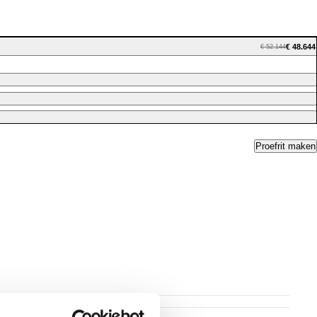
€ 48.644
€ 52.144
Proefrit maken