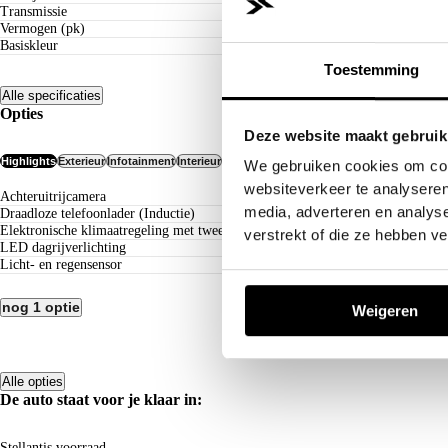
Transmissie
Vermogen (pk)
Basiskleur
Toestemming
Alle specificaties
Opties
Deze website maakt gebruik
Highlights
Exterieur
Infotainment
Interieur
Uitrusting
We gebruiken cookies om cont
websiteverkeer te analyseren
Achteruitrijcamera
media, adverteren en analys
Draadloze telefoonlader (Inductie)
Elektronische klimaatregeling met twee zones
verstrekt of die ze hebben v
LED dagrijverlichting
Licht- en regensensor
nog 1 optie
Weigeren
Alle opties
De auto staat voor je klaar in:
Stellantis voorraad