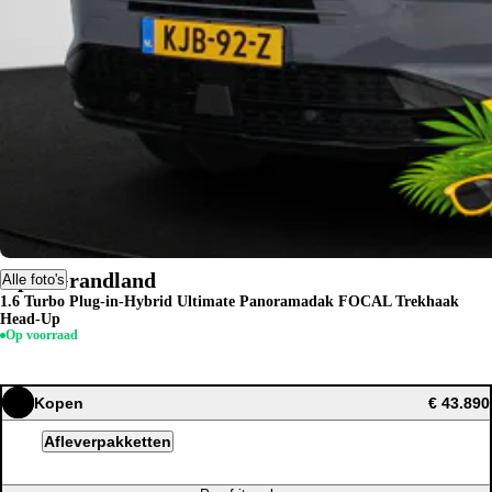
Opel Grandland
Alle foto's
1.6 Turbo Plug-in-Hybrid Ultimate Panoramadak FOCAL Trekhaak
Head-Up
Op voorraad
Kopen
€ 43.890
Afleverpakketten