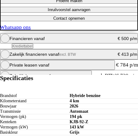
Proefrit maken
Inruilvoorstel aanvragen
Contact opnemen
Whatsapp ons
Financieren vanaf
€ 500 p/m
Krediettabel
Zakelijk financieren vanaf
€ 413 p/m
excl. BTW
Maandbedrag berekenen
€ 784 p/m
Private leasen vanaf
Whatsapp ons
Maandbedrag berekenen
excl. BTW
€ 739 p/m
Zakelijk leasen vanaf
Specificaties
Whatsapp ons
Maandbedrag berekenen
Whatsapp ons
Maandbedrag berekenen
Brandstof
Hybride benzine
Kilometerstand
4 km
Whatsapp ons
Bouwjaar
2026
Transmissie
Automaat
Vermogen (pk)
194 pk
Kenteken
KJB-92-Z
Vermogen (kW)
143 kW
Basiskleur
Grijs