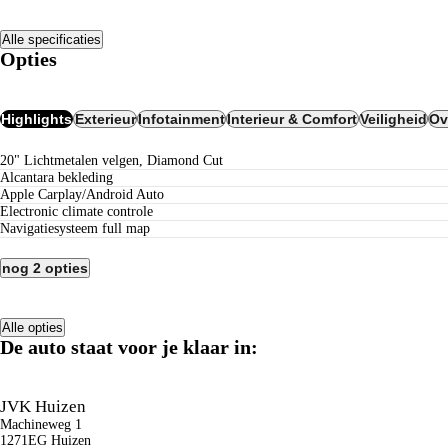
Alle specificaties
Opties
Highlights
Exterieur
Infotainment
Interieur & Comfort
Veiligheid
Ov
20" Lichtmetalen velgen, Diamond Cut
alcantara bekleding
Apple Carplay/Android Auto
electronic climate controle
navigatiesysteem full map
nog 2 opties
Alle opties
De auto staat voor je klaar in:
JVK Huizen
Machineweg 1
1271EG Huizen