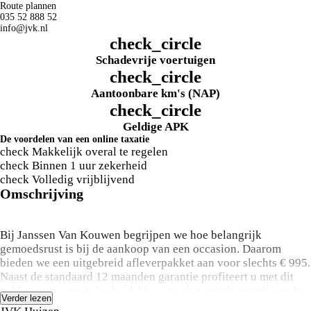
Route plannen
035 52 888 52
info@jvk.nl
check_circle
Schadevrije voertuigen
check_circle
Aantoonbare km's (NAP)
check_circle
Geldige APK
De voordelen van een online taxatie
check
Makkelijk overal te regelen
check
Binnen 1 uur zekerheid
check
Volledig vrijblijvend
Omschrijving
Bij Janssen Van Kouwen begrijpen we hoe belangrijk
gemoedsrust is bij de aankoop van een occasion. Daarom
bieden we een uitgebreid afleverpakket aan voor slechts € 995.
Naast de standaard 12 maanden garantie profiteert u met dit
pakket van extra zekerheid. Uw occasion wordt grondig onder
Verder lezen
handen genomen met een uitgebreide onderhoudsbeurt, 12