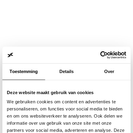
Toestemming
Details
Over
Deze website maakt gebruik van cookies
We gebruiken cookies om content en advertenties te
personaliseren, om functies voor social media te bieden
en om ons websiteverkeer te analyseren. Ook delen we
informatie over uw gebruik van onze site met onze
Application error: a
client
-side exception has occurred while
partners voor social media, adverteren en analyse. Deze
loading
www.jvk.nl
(see the
browser console
for more