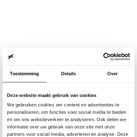
Toestemming
Details
Over
Deze website maakt gebruik van cookies
We gebruiken cookies om content en advertenties te
personaliseren, om functies voor social media te bieden
en om ons websiteverkeer te analyseren. Ook delen we
informatie over uw gebruik van onze site met onze
Application error: a
client
-side exception has occurred while
partners voor social media, adverteren en analyse. Deze
loading
www.jvk.nl
(see the
browser console
for more