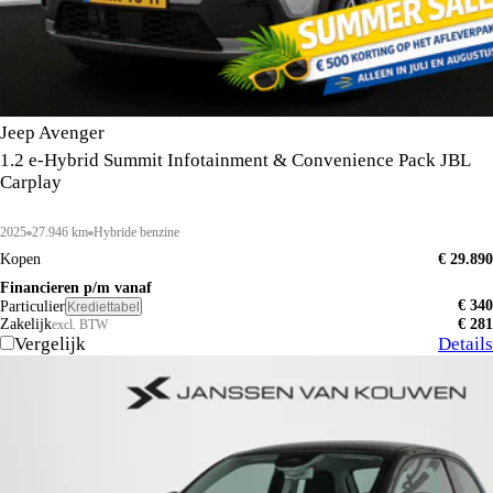
Jeep Avenger
1.2 e-Hybrid Summit Infotainment & Convenience Pack JBL
Carplay
2025
27.946 km
Hybride benzine
Kopen
€ 29.890
Financieren p/m vanaf
€ 340
Particulier
Krediettabel
Zakelijk
€ 281
excl. BTW
Vergelijk
Details