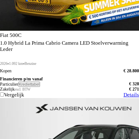
Fiat 500C
1.0 Hybrid La Prima Cabrio Camera LED Stoelverwarming
Leder
2026
1.092 km
Benzine
Kopen
€ 28.800
Financieren p/m vanaf
€ 328
Particulier
Krediettabel
Zakelijk
€ 271
excl. BTW
Vergelijk
Details