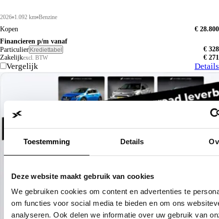
2026
1.092 km
Benzine
Kopen
€ 28.800
Financieren p/m vanaf
€ 328
Particulier
Krediettabel
Zakelijk
€ 271
excl. BTW
Vergelijk
Details
Toestemming
Details
Ov
Deze website maakt gebruik van cookies
We gebruiken cookies om content en advertenties te persona
om functies voor social media te bieden en om ons websitev
analyseren. Ook delen we informatie over uw gebruik van on