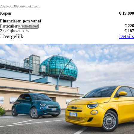
2023
36.389 km
Elektrisch
Kopen
€ 19.890
Financieren p/m vanaf
€ 226
Particulier
Krediettabel
Zakelijk
€ 187
excl. BTW
Vergelijk
Details