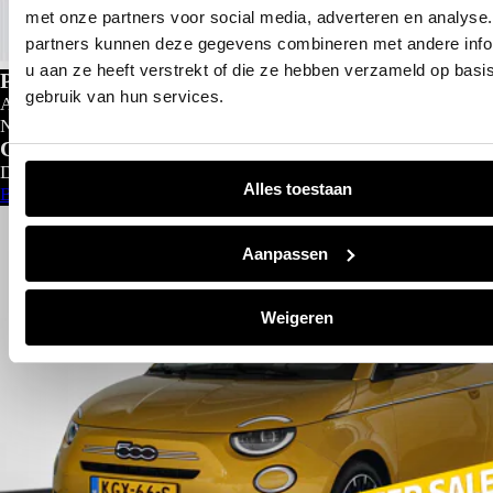
met onze partners voor social media, adverteren en analyse
partners kunnen deze gegevens combineren met andere info
u aan ze heeft verstrekt of die ze hebben verzameld op basi
Private lease
gebruik van hun services.
Al gedacht aan private lease?
Nu al vanaf
€
299- p/m
Configureer nu
Direct leverbaar
Alles toestaan
Bekijk aanbod
Aanpassen
Weigeren