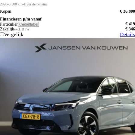
2026
3.300 km
Hybride benzine
Kopen
€ 36.800
Financieren p/m vanaf
€ 419
Particulier
Krediettabel
Zakelijk
€ 346
excl. BTW
Vergelijk
Details