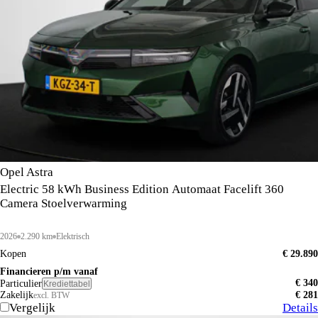
Opel Astra
Electric 58 kWh Business Edition Automaat Facelift 360
Camera Stoelverwarming
2026
2.290 km
Elektrisch
Kopen
€ 29.890
Financieren p/m vanaf
€ 340
Particulier
Krediettabel
Zakelijk
€ 281
excl. BTW
Vergelijk
Details