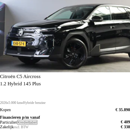
Citroën C5 Aircross
1.2 Hybrid 145 Plus
2026
5.000 km
Hybride benzine
Kopen
€ 35.890
Financieren p/m vanaf
€ 409
Particulier
Krediettabel
Zakelijk
€ 338
excl. BTW