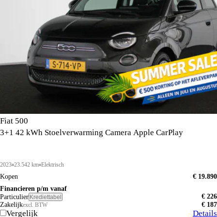
Fiat 500
3+1 42 kWh Stoelverwarming Camera Apple CarPlay
2023
23.542 km
Elektrisch
Kopen
€ 19.890
Financieren p/m vanaf
€ 226
Particulier
Krediettabel
Zakelijk
€ 187
excl. BTW
Vergelijk
Details