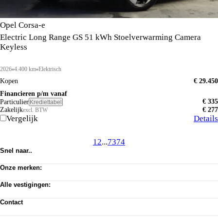
Opel Corsa-e
Electric Long Range GS 51 kWh Stoelverwarming Camera
Keyless
2026
4.400 km
Elektrisch
Kopen
€ 29.450
Financieren p/m vanaf
€ 335
Particulier
Krediettabel
Zakelijk
€ 277
excl. BTW
Vergelijk
Details
1
2
...
73
74
Snel naar..
Voorraad
Onze merken:
Werkplaats afspraak
Vacatures
Abarth
Privacy verklaring
Alle vestigingen:
Alfa Romeo
Algemene voorwaarden
Citroën
Amsterdam
Cookie toestemming wijzigen
Dongfeng
Contact
Almere Occasion
Pechhulp
Fiat
Almere Stellantis House
Klantenservice
Jeep
Mijdrecht