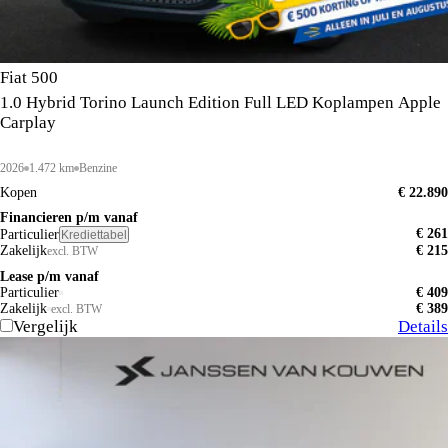
Fiat 500
1.0 Hybrid Torino Launch Edition Full LED Koplampen Apple
Carplay
2026
1.472 km
Benzine
Kopen
€ 22.890
Financieren p/m vanaf
€ 261
Particulier
Krediettabel
Zakelijk
€ 215
excl. BTW
Lease p/m vanaf
Particulier
€ 409
Zakelijk
€ 389
excl. BTW
Vergelijk
Details